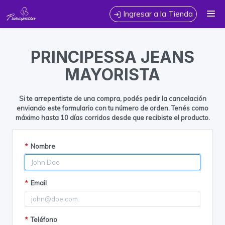
Calidad, estilo y variedad para armar tu colección Prendas de jeans
Ingresar a la Tienda
y camperas📦Venta x mayor Somos fabricantes
CÓMO COMPRAR
PRINCIPESSA JEANS
TABLA DE TALLES
MAYORISTA
CONTACTO
Si te arrepentiste de una compra, podés pedir la cancelación
enviando este formulario con tu número de orden. Tenés como
máximo hasta 10 días corridos desde que recibiste el producto.
*
Nombre
*
Email
*
Teléfono