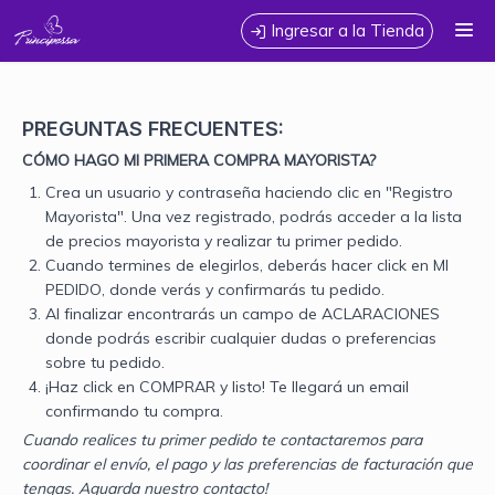
Calidad, estilo y variedad para armar tu colección Prendas de jeans
Ingresar a la Tienda
y camperas📦Venta x mayor Somos fabricantes
CÓMO COMPRAR
PREGUNTAS FRECUENTES:
TABLA DE TALLES
CÓMO HAGO MI PRIMERA COMPRA MAYORISTA?
Crea un usuario y contraseña haciendo clic en "Registro
CONTACTO
Mayorista". Una vez registrado, podrás acceder a la lista
de precios mayorista y realizar tu primer pedido.
Cuando termines de elegirlos, deberás hacer click en MI
PEDIDO, donde verás y confirmarás tu pedido.
Al finalizar encontrarás un campo de ACLARACIONES
donde podrás escribir cualquier dudas o preferencias
sobre tu pedido.
¡Haz click en COMPRAR y listo! Te llegará un email
confirmando tu compra.
Cuando realices tu primer pedido te contactaremos para
coordinar el envío, el pago y las preferencias de facturación que
tengas. Aguarda nuestro contacto!