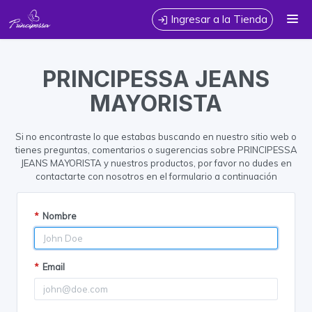
Calidad, estilo y variedad para armar tu colección Prendas de jeans
Ingresar a la Tienda
y camperas📦Venta x mayor Somos fabricantes
CÓMO COMPRAR
PRINCIPESSA JEANS
TABLA DE TALLES
MAYORISTA
CONTACTO
Si no encontraste lo que estabas buscando en nuestro sitio web o
tienes preguntas, comentarios o sugerencias sobre PRINCIPESSA
JEANS MAYORISTA y nuestros productos, por favor no dudes en
contactarte con nosotros en el formulario a continuación
*
Nombre
*
Email