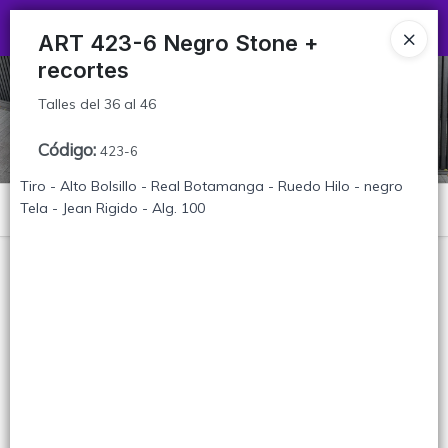
Talles del 36 al 46
Ingresar a la Tienda
ART 423-6 Negro Stone +
recortes
CÓMO COMPRAR
Talles del 36 al 46
TABLA DE TALLES
Código
:
423-6
CONTACTO
Tiro - Alto Bolsillo - Real Botamanga - Ruedo Hilo - negro
Tela - Jean Rigido - Alg. 100
Menú
Talles del 36 al 46
Lista vacía