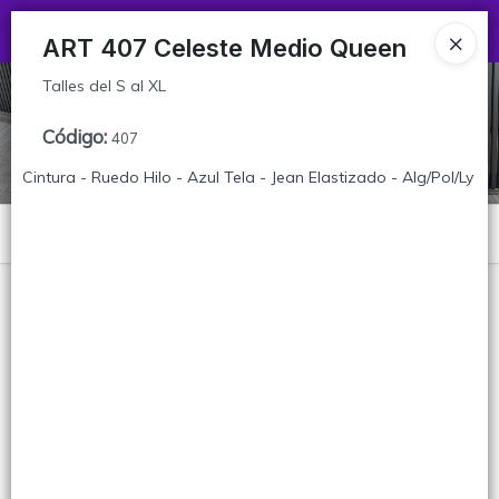
Talles del S al XL
Ingresar a la Tienda
ART 407 Celeste Medio Queen
Talles del S al XL
CÓMO COMPRAR
Código
:
407
TABLA DE TALLES
Cintura - Ruedo Hilo - Azul Tela - Jean Elastizado - Alg/Pol/Ly
CONTACTO
Menú
Talles del S al XL
Lista vacía