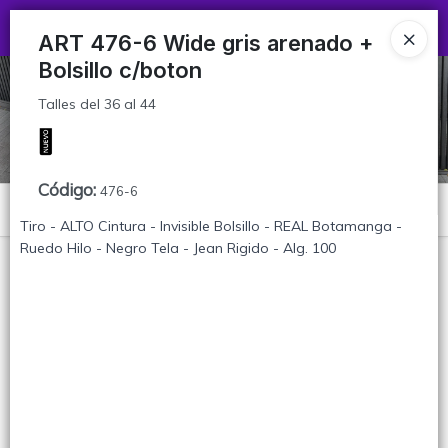
Talles del 36 al 44
Ingresar a la Tienda
ART 476-6 Wide gris arenado +
Bolsillo c/boton
CÓMO COMPRAR
Talles del 36 al 44
TABLA DE TALLES
CONTACTO
Código
:
476-6
Menú
Tiro - ALTO Cintura - Invisible Bolsillo - REAL Botamanga -
Talles del 36 al 44
Ruedo Hilo - Negro Tela - Jean Rigido - Alg. 100
Lista vacía