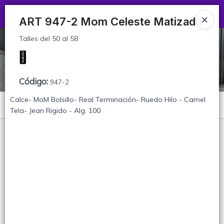
Talles del 50 al 58
Ingresar a la Tienda
ART 947-2 Mom Celeste Matizado
Talles del 50 al 58
CÓMO COMPRAR
TABLA DE TALLES
Código
:
947-2
CONTACTO
Calce- MoM Bolsillo- Real Terminación- Ruedo Hilo - Camel
Menú
Tela- Jean Rigido - Alg. 100
Talles del 50 al 58
Lista vacía