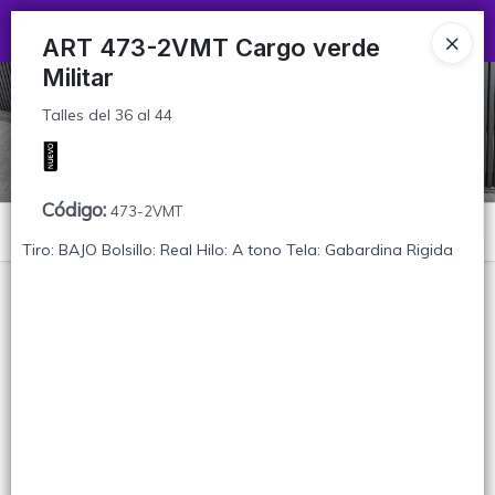
Talles del 36 al 44
Ingresar a la Tienda
ART 473-2VMT Cargo verde
Militar
CÓMO COMPRAR
Talles del 36 al 44
TABLA DE TALLES
CONTACTO
Código
:
473-2VMT
Menú
Tiro: BAJO Bolsillo: Real Hilo: A tono Tela: Gabardina Rigida
Talles del 36 al 44
Lista vacía