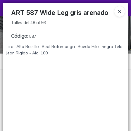
Talles del 48 al 56
Ingresar a la Tienda
ART 587 Wide Leg gris arenado
Talles del 48 al 56
CÓMO COMPRAR
Código
:
587
TABLA DE TALLES
Tiro- Alto Bolsillo- Real Botamanga- Ruedo Hilo- negro Tela-
Jean Rigido - Alg. 100
CONTACTO
Menú
Talles del 48 al 56
Lista vacía