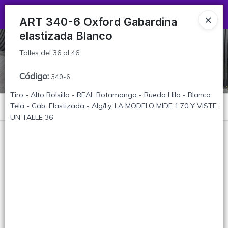
Talles del 36 al 46
Ingresar a la Tienda
ART 340-6 Oxford Gabardina
elastizada Blanco
CÓMO COMPRAR
Talles del 36 al 46
TABLA DE TALLES
Código
:
340-6
CONTACTO
Tiro - Alto Bolsillo - REAL Botamanga - Ruedo Hilo - Blanco
Tela - Gab. Elastizada - Alg/Ly. LA MODELO MIDE 1.70 Y VISTE
Menú
UN TALLE 36
Talles del 36 al 46
Lista vacía