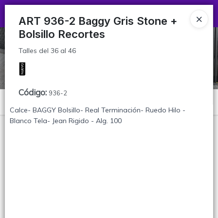
Talles del 36 al 46
Ingresar a la Tienda
ART 936-2 Baggy Gris Stone +
Bolsillo Recortes
CÓMO COMPRAR
Talles del 36 al 46
TABLA DE TALLES
CONTACTO
Código
:
936-2
Menú
Calce- BAGGY Bolsillo- Real Terminación- Ruedo Hilo -
Talles del 36 al 46
Blanco Tela- Jean Rigido - Alg. 100
Lista vacía