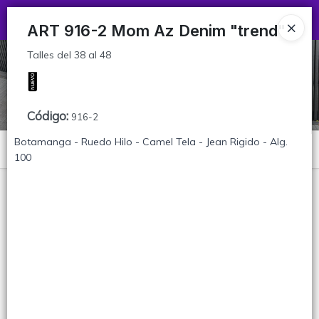
Talles del 38 al 48
Ingresar a la Tienda
ART 916-2 Mom Az Denim "trend"
Talles del 38 al 48
CÓMO COMPRAR
TABLA DE TALLES
Código
:
916-2
CONTACTO
Botamanga - Ruedo Hilo - Camel Tela - Jean Rigido - Alg.
Menú
100
Talles del 38 al 48
Lista vacía