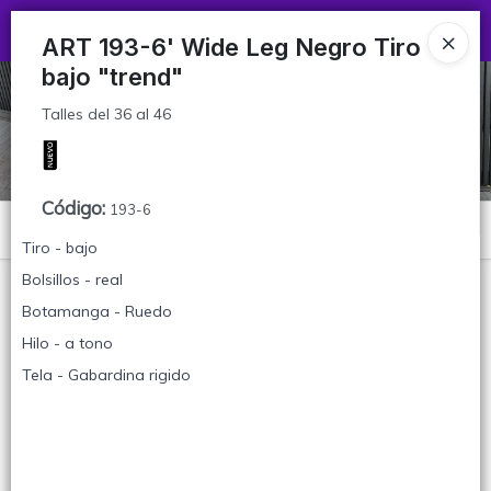
Talles del 36 al 46
Ingresar a la Tienda
ART 193-6' Wide Leg Negro Tiro
bajo "trend"
CÓMO COMPRAR
Talles del 36 al 46
TABLA DE TALLES
CONTACTO
Código
:
193-6
Menú
Tiro - bajo
Talles del 36 al 46
Bolsillos - real
Botamanga - Ruedo
Hilo - a tono
Tela - Gabardina rigido
Lista vacía