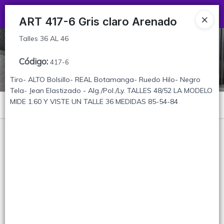
Talles 36 AL 46
Ingresar a la Tienda
ART 417-6 Gris claro Arenado
Talles 36 AL 46
CÓMO COMPRAR
Código
:
417-6
TABLA DE TALLES
Tiro- ALTO Bolsillo- REAL Botamanga- Ruedo Hilo- Negro
Tela- Jean Elastizado - Alg./Pol./Ly. TALLES 48/52 LA MODELO
CONTACTO
MIDE 1.60 Y VISTE UN TALLE 36 MEDIDAS 85-54-84
Menú
Talles 36 AL 46
Lista vacía