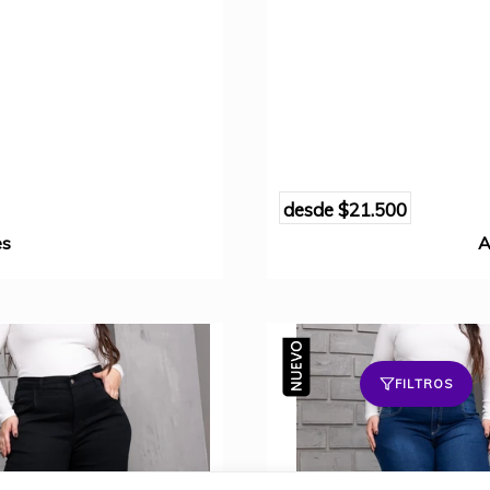
desde
$21.500
es
A
FILTROS