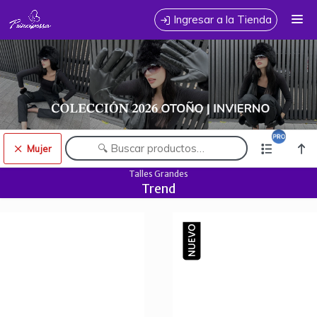
Comprá online productos de Mujer en PRINCIPESSA JEANS
Ingresar a la Tienda
MAYORISTA
CÓMO COMPRAR
TABLA DE TALLES
CONTACTO
Mujer
Comprá online productos de Mujer en PRINCIPESSA JEANS MAYORISTA
Talles Grandes
Trend