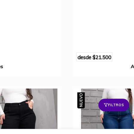
desde
$21.500
es
A
FILTROS