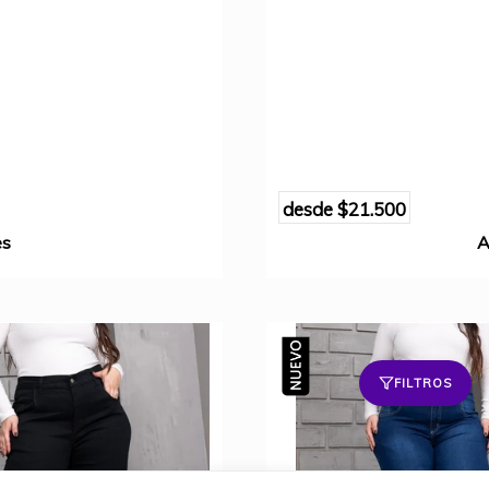
desde
$21.500
es
A
FILTROS