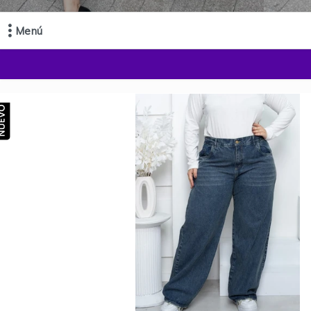
Menú
Comprá online productos de en PRINCIPESSA JEANS MAYORISTA