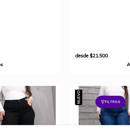
desde
$21.500
es
A
FILTROS