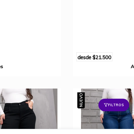
desde
$21.500
es
A
FILTROS